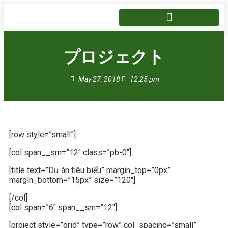
プロジェクト
May 27, 2018
12:25 pm
[row style=”small”]
[col span__sm=”12″ class=”pb-0″]
[title text=”Dự án tiêu biểu” margin_top=”0px”
margin_bottom=”15px” size=”120″]
[/col]
[col span=”6″ span__sm=”12″]
[project style=”grid” type=”row” col_spacing=”small”