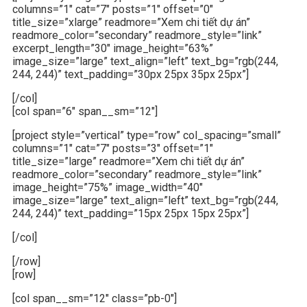
columns=”1″ cat=”7″ posts=”1″ offset=”0″
title_size=”xlarge” readmore=”Xem chi tiết dự án”
readmore_color=”secondary” readmore_style=”link”
excerpt_length=”30″ image_height=”63%”
image_size=”large” text_align=”left” text_bg=”rgb(244,
244, 244)” text_padding=”30px 25px 35px 25px”]
[/col]
[col span=”6″ span__sm=”12″]
[project style=”vertical” type=”row” col_spacing=”small”
columns=”1″ cat=”7″ posts=”3″ offset=”1″
title_size=”large” readmore=”Xem chi tiết dự án”
readmore_color=”secondary” readmore_style=”link”
image_height=”75%” image_width=”40″
image_size=”large” text_align=”left” text_bg=”rgb(244,
244, 244)” text_padding=”15px 25px 15px 25px”]
[/col]
[/row]
[row]
[col span__sm=”12″ class=”pb-0″]